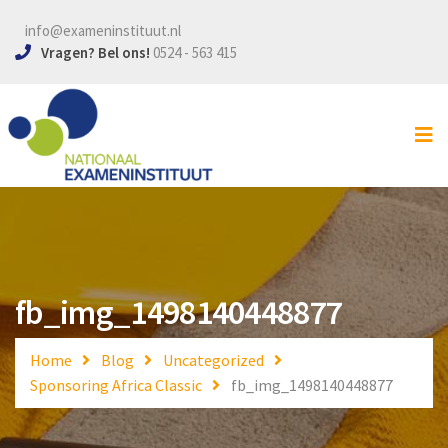
info@exameninstituut.nl
Home
Vragen? Bel ons!
0524 - 563 415
VCA examen
SOG examen
Lesmateriaal
Inschrijven
Locaties
fb_img_1498140448877
Contact
Home
Blog
Uncategorized
Sponsoring Africa Classic
fb_img_1498140448877