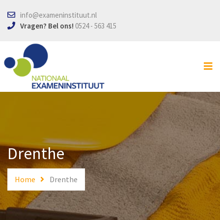
info@exameninstituut.nl
Home
Vragen? Bel ons!
0524 - 563 415
VCA examen
SOG examen
Lesmateriaal
Inschrijven
Locaties
Drenthe
Contact
Home
Drenthe