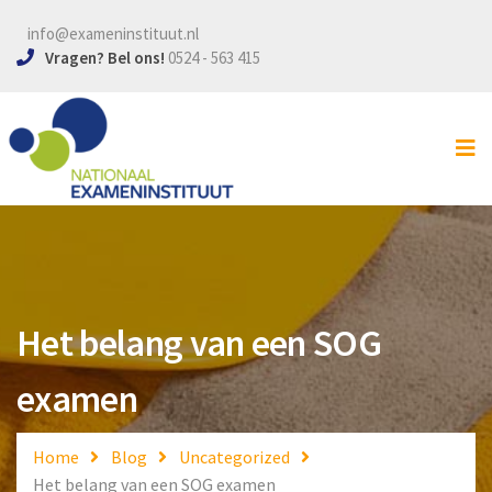
info@exameninstituut.nl
Home
Vragen? Bel ons!
0524 - 563 415
VCA examen
SOG examen
Lesmateriaal
Inschrijven
Locaties
Het belang van een SOG
Contact
examen
Home
Blog
Uncategorized
Het belang van een SOG examen