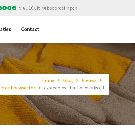
9.6
/ 10 uit
74
beoordelingen
aties
Contact
Home
Blog
Nieuws
in de bouwsector
exameninstituut.nl overijssel