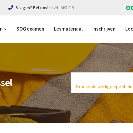
l
Vragen? Bel ons!
0524 - 563 415
en
SOG examen
Lesmateriaal
Inschrijven
Loc
sel
Groeiende werkgelegenheid 