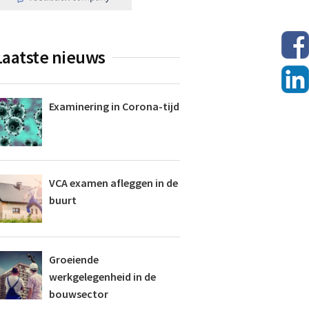
Laatste nieuws
Examinering in Corona-tijd
VCA examen afleggen in de
buurt
Groeiende
werkgelegenheid in de
bouwsector