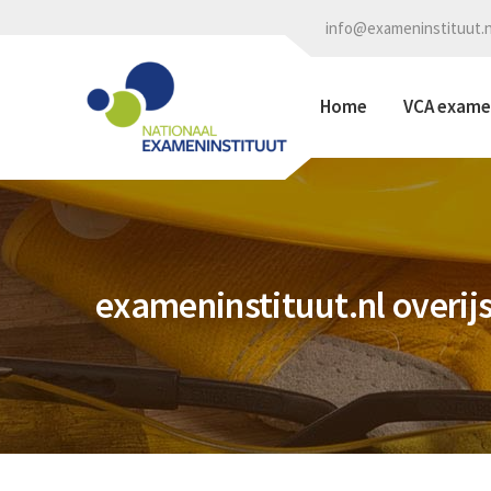
info@exameninstituut.n
Home
VCA exam
exameninstituut.nl overijs