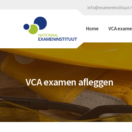
info@exameninstituut.n
Home
VCA exam
VCA examen afleggen