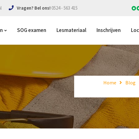
l
Vragen? Bel ons!
0524 - 563 415
en
SOG examen
Lesmateriaal
Inschrijven
Loc
Home
Blog