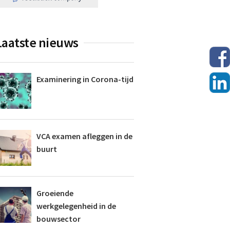
Laatste nieuws
Examinering in Corona-tijd
VCA examen afleggen in de
buurt
Groeiende
werkgelegenheid in de
bouwsector