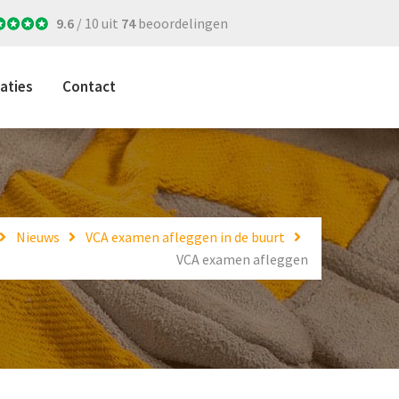
9.6
/ 10 uit
74
beoordelingen
aties
Contact
Nieuws
VCA examen afleggen in de buurt
VCA examen afleggen